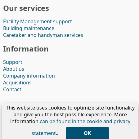
Our services
Facility Management support
Building maintenance
Caretaker and handyman services
Information
Support
About us
Company information
Acquisitions
Contact
Privacy
|
Disclaimer
|
Cookies
|
Terms &
This website uses cookies to optimize site functionality
Conditions
and give you the best possible experience. More
information
can be found in the cookie and privacy
Copyright © 2026 - Veste Services
statement.
.
OK
My Veste Services